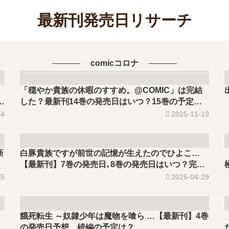
最新刊発売日リサーチ
comicコロナ
「穏やか貴族の休暇のすすめ。@COMIC」は完結
巻
した？最新刊14巻の発売日はいつ？15巻の予定
は？
14
2025-11-19
新
白豚貴族ですが前世の記憶が生えたのでひよこ…
？
【最新刊】7巻の発売日､8巻の発売日はいつ？完結
した？
15
2025-04-29
餓死転生 ～奴隷少年は魔物を喰ら …【最新刊】4巻
の発売日予想、続編の予定は？