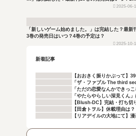
巻の予定は？
2025-06-
「新しいゲーム始めました。」は完結した？最新
3巻の発売日はいつ？4巻の予定は？
2025-10-
新着記事
【おおきく振りかぶって】3
「ザ・ファブル The thir
「ただの恋愛なんかできっこ
「やたらやらしい深見くん」
【Blush-DC】完結・打ち
【田倉トヲル】休載理由は？
【リアデイルの大地にて】漫