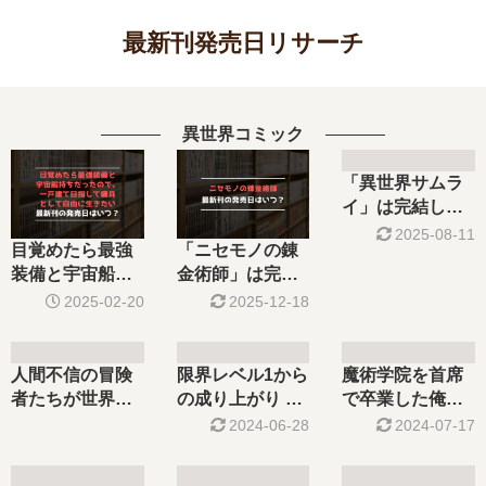
最新刊発売日リサーチ
異世界コミック
「異世界サムラ
イ」は完結し
た？最新刊6巻の
2025-08-11
目覚めたら最強
「ニセモノの錬
発売日はいつ？7
装備と宇宙船持
金術師」は完結
巻の予定は？
ちだったので、
した？最新刊5巻
2025-02-20
2025-12-18
…【最新刊】10
の発売日はい
巻の発売日はい
つ？
つ？完結した？
人間不信の冒険
限界レベル1から
魔術学院を首席
者たちが世界を
の成り上がり ～
で卒業した俺が
救う…【最新
最弱レベルの…
冒険者を始め
2024-06-28
2024-07-17
刊】6巻の発売
【最新刊】6巻の
る…【最新刊】
日､7巻の発売日
発売日はいつ？
11巻の発売日､