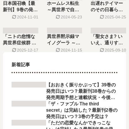
予想まとめ
完結した？
12巻の発売日は
日本国召喚【最
ホームレス転生
出遅れテイマー
いつ？完結し
新刊】9巻の発売
～異世界で自由
のその日暮らし
た？
日､10巻の発売日
すぎる自給自
【最新刊】12巻
2024-11-01
2024-05-23
2025-04-25
はいつ？完結し
足…【最新刊】
の発売日､13巻の
た？
11巻の発売日は
発売日はいつ？
いつ？完結し
完結した？
「ニトの怠惰な
異世界黙示録マ
「聖女さま? い
た？続編の予定
異世界症候群 最
イノグーラ ～破
いえ、通りすが
は？
弱職<ヒーラー>
滅の文明で始 …
りの魔物使いで
2025-12-17
2024-11-15
2025-09-10
…」は完結し
【最新刊】6巻の
す…」は完結し
た？最新刊8巻の
発売日､7巻の発
た？最新刊6巻の
新着記事
発売日はいつ？9
売日はいつ？完
発売日はいつ？
巻の予定は？
結した？
【おおきく振りかぶって】39巻の
発売日はいつ？最新刊38巻からの
発売周期予想と連載状況・今後の
展開を徹底解説
「ザ・ファブル The third
secret」は完結した？最新刊2巻の
発売日はいつ？3巻の予定は？
「ただの恋愛なんかできっこな