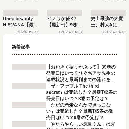
完結した？最新
日､8巻の発売日
発売日､10巻の発
刊14巻の発売日
はいつ？完結し
売日はいつ？完
はいつ？
た？
結した？
Deep Insanity
ヒノワが征く!
史上最強の大魔
NIRVANA【最新
【最新刊】9巻の
王、村人Aに転
刊】7巻の発売日
発売日はいつ？
生する【最新
2024-05-23
2023-10-03
2023-08-18
はいつ？完結し
完結した？続編
刊】8巻の発売日
た？続編の予定
の予定は？
はいつ？完結し
新着記事
は？
た？続編の予定
は？
【おおきく振りかぶって】39巻の
発売日はいつ？ひぐちアサ先生の
連載状況と最新刊までの流れを徹
底解説
「ザ・ファブル The third
secret」は完結した？最新刊2巻の
発売日はいつ？3巻の予定は？
「ただの恋愛なんかできっこな
い」は完結した？最新刊5巻の発
売日はいつ？6巻の予定は？
「やたらやらしい深見くん」は完