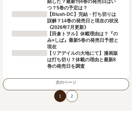
結した？最新刊4巻の発売日はい
つ？5巻の予定は？
【Blush-DC】完結・打ち切りは
誤解？14巻の発売日と現在の状況
《2026年7月更新》
【田倉トヲル】休載理由は？『の
み×しば』最新5巻の発売日予想と
現在
【リアデイルの大地にて】漫画版
は打ち切り？休載の理由と最新8
巻の発売日を調査
次のページ
1
2