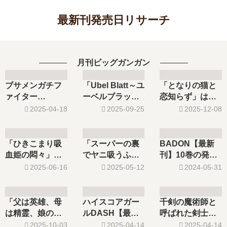
最新刊発売日リサーチ
月刊ビッグガンガン
ブサメンガチフ
「Ubel Blatt～ユ
「となりの猫と
ァイター
ーベルブラット
恋知らず」は完
SSS【最新刊】1
～Ⅱ 死せる王
結した？最新刊6
2025-04-18
2025-09-25
2025-12-08
巻の発売日､2巻
…」は完結し
巻の発売日はい
の発売日はい
た？最新刊4巻の
つ？
つ？完結した？
発売日はいつ？
「ひきこまり吸
「スーパーの裏
BADON【最新
血姫の悶々」は
でヤニ吸うふた
刊】10巻の発売
完結した？最新
り」は完結し
日はいつ？完結
2025-06-16
2025-05-12
2024-05-31
刊4巻の発売日は
た？最新刊7巻の
した？続編の予
いつ？5巻の予定
発売日はいつ？8
定は？
は？続編の予定
巻の予定は？
「父は英雄、母
ハイスコアガー
千剣の魔術師と
は？
は精霊、娘の私
ルDASH【最新
呼ばれた剣士
は転生者。」は
刊】7巻の発売
【最新刊】9巻の
2025-10-03
2025-04-14
2025-04-14