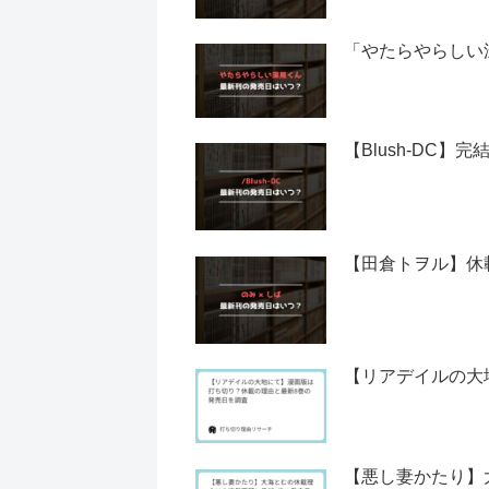
「やたらやらしい
【Blush-DC
【田倉トヲル】休
【リアデイルの大
【悪し妻かたり】