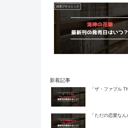
姉系プチコミック
新着記事
「ザ・ファブル Th
「ただの恋愛なん