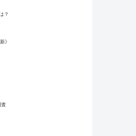
は？
更新》
調査