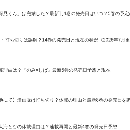
深見くん」は完結した？最新刊4巻の発売日はいつ？5巻の予定
】完結・打ち切りは誤解？14巻の発売日と現在の状況《2026年7月
載理由は？『のみ×しば』最新5巻の発売日予想と現在
地にて】漫画版は打ち切り？休載の理由と最新8巻の発売日を
大海とむの休載理由は？連載再開と最新4巻の発売日予想