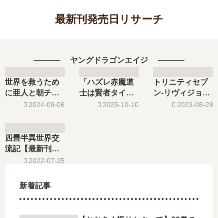
最新刊発売日リサーチ
ヤングドラゴンエイジ
世界を救うため
「ハズレ赤魔道
トリニティセブ
に亜人と朝チュ
士は賢者タイム
ン‐リヴィジョン‐
ンできますか?
に無双する」は
【最新刊】4巻の
2024-09-06
2025-10-10
2023-08-28
【最新刊】8巻の
完結した？最新
発売日はいつ？
発売日､9巻の発
刊6巻の発売日は
完結した？続編
売日はいつ？完
いつ？
の予定は？
四畳半異世界交
結した？
流記【最新刊】5
巻の発売日予
2022-07-25
想、続編の予定
は？
新着記事