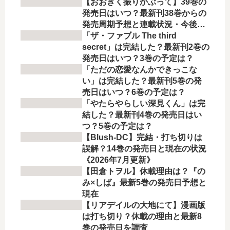
【おおきく振りかぶって】39巻の
発売日はいつ？最新刊38巻からの
発売周期予想と連載状況・今後の
展開を徹底解説
「ザ・ファブル The third
secret」は完結した？最新刊2巻の
発売日はいつ？3巻の予定は？
「ただの恋愛なんかできっこな
い」は完結した？最新刊5巻の発
売日はいつ？6巻の予定は？
「やたらやらしい深見くん」は完
結した？最新刊4巻の発売日はい
つ？5巻の予定は？
【Blush-DC】完結・打ち切りは
誤解？14巻の発売日と現在の状況
《2026年7月更新》
【田倉トヲル】休載理由は？『の
み×しば』最新5巻の発売日予想と
現在
【リアデイルの大地にて】漫画版
は打ち切り？休載の理由と最新8
巻の発売日を調査