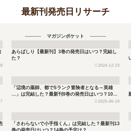
最新刊発売日リサーチ
マガジンポケット
は
あらばしり【最新刊】3巻の発売日はいつ？完結し
た？
08
2024-12-23
「辺境の薬師、都でSランク冒険者となる～英雄
…」は完結した？最新刊9巻の発売日はいつ？10巻
の予定は？
17
2025-06-19
売
「さわらないで小手指くん」は完結した？最新刊13
巻の発売日はいつ？14巻の予定は？