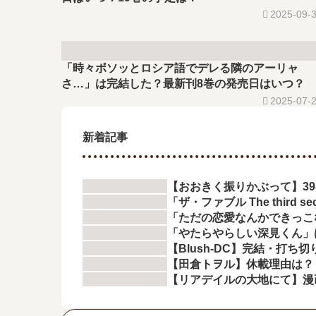
2025-09-
「時々ボソッとロシア語でデレる隣のアーリャ
さ…」は完結した？最新刊8巻の発売日はいつ？
2025-07-
新着記事
【おおきく振りかぶって】3
「ザ・ファブル The thir
「ただの恋愛なんかできっこ
「やたらやらしい深見くん」
【Blush-DC】完結・打ち
【田倉トヲル】休載理由は？
【リアデイルの大地にて】漫