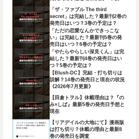
展開を徹底解説
「ザ・ファブル The third
secret」は完結した？最新刊2巻の
発売日はいつ？3巻の予定は？
「ただの恋愛なんかできっこな
い」は完結した？最新刊5巻の発
売日はいつ？6巻の予定は？
「やたらやらしい深見くん」は完
結した？最新刊4巻の発売日はい
つ？5巻の予定は？
【Blush-DC】完結・打ち切りは
誤解？14巻の発売日と現在の状況
《2026年7月更新》
【田倉トヲル】休載理由は？『の
み×しば』最新5巻の発売日予想と
現在
【リアデイルの大地にて】漫画版
は打ち切り？休載の理由と最新8
巻の発売日を調査