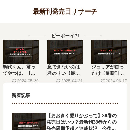
最新刊発売日リサーチ
ビーボーイP!
鯛代くん、君っ
息できないのは
ジュリアが首っ
てやつは。【最
君のせい【最新
たけ【最新刊】8
新刊】5巻の発売
刊】6巻の発売
巻の発売日はい
2024-05-20
2025-04-21
2024-06-17
日はいつ？完結
日､7巻の発売日
つ？完結した？
した？
はいつ？完結し
新着記事
た？
【おおきく振りかぶって】39巻の
発売日はいつ？最新刊38巻からの
発売周期予想と連載状況・今後の