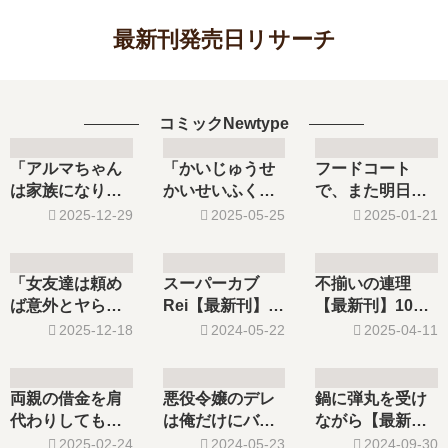
最新刊発売日リサーチ
コミックNewtype
「アルマちゃん
「かいじゅうせ
フードコート
は家族になりた
かいせいふく」
で、また明日。
いZ」は完結し
最新刊1巻の発売
【最新刊】2巻の
2025-12-29
2025-05-25
2025-01-21
た？最新刊3巻の
日はいつ？2巻の
発売日､3巻の発
発売日はいつ？
予定は？
売日はいつ？完
結した？
「女友達は頼め
スーパーカブ
不揃いの連理
ば意外とヤらせ
Rei【最新刊】3
【最新刊】10巻
てくれる」は完
巻の発売日はい
の発売日､11巻の
2025-12-18
2024-05-22
2025-04-11
結した？最新刊4
つ？完結した？
発売日はいつ？
巻の発売日はい
続編の予定は？
完結した？
つ？5巻の予定
両親の借金を肩
悪役令嬢のデレ
鍋に弾丸を受け
は？
代わりしてもら
は俺だけにバレ
ながら【最新
う条件は日本
ている【最新
刊】5巻の発売
2025-02-24
2024-05-23
2024-09-30