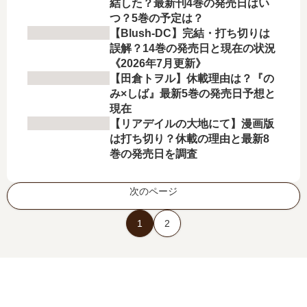
結した？最新刊4巻の発売日はい
つ？5巻の予定は？
【Blush-DC】完結・打ち切りは
誤解？14巻の発売日と現在の状況
《2026年7月更新》
【田倉トヲル】休載理由は？『の
み×しば』最新5巻の発売日予想と
現在
【リアデイルの大地にて】漫画版
は打ち切り？休載の理由と最新8
巻の発売日を調査
次のページ
1
2