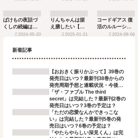
一…【最新刊】5
刊】4巻の発売日
日､6巻の発売日
巻の発売日､6巻
はいつ？完結し
はいつ？完結し
の発売日はい
た？続編の予定
た？
ばけもの夜話づ
りんちゃんは据
コードギアス 復
つ？完結した？
は？
くしの続編はい
え膳したい【最
活のルルーシュ
つ？何巻まで発
新刊】5巻の発売
【最新刊】5巻の
2024-05-20
2025-01-21
2024-09-06
売された？
日､6巻の発売日
発売日､6巻の発
はいつ？完結し
売日はいつ？完
新着記事
た？
結した？
【おおきく振りかぶって】39巻の
発売日はいつ？最新刊38巻からの
発売周期予想と連載状況・今後の
展開を徹底解説
「ザ・ファブル The third
secret」は完結した？最新刊2巻の
発売日はいつ？3巻の予定は？
「ただの恋愛なんかできっこな
い」は完結した？最新刊5巻の発
売日はいつ？6巻の予定は？
「やたらやらしい深見くん」は完