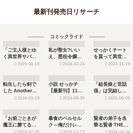
最新刊発売日リサーチ
コミックライド
「ご主人様とゆ
私が聖女?いい
せっかくチート
く異世界サバイ
え、悪役令嬢で
を貰って異世界
バル!」は完結し
す!～なので、
に転移したん
2025-06-19
2024-10-24
2024-11-19
た？最新刊9巻の
全…【最新刊】6
だ…【最新刊】
発売日はいつ？
巻の発売日､7巻
10巻の発売日､
10巻の予定は？
の発売日はい
11巻の発売日は
転生したら剣で
小説 せっかチ
「組長娘と世話
つ？完結した？
いつ？完結し
した Another
【最新刊】11巻
係」は完結し
た？
Wish【最新刊】
の発売日はい
た？最新刊14巻
2024-03-19
2024-08-30
2025-06-09
7巻の発売日はい
つ？完結した？
の発売日はい
つ？完結した？
つ？15巻の予定
続編の予定は？
は？
「お前ごときが
暴食のベルセル
賢者の弟子を名
魔王に勝てると
ク～俺だけレベ
乗る賢者 THE
思うな」と勇
ルという概念
COMIC【最新
2025-02-25
2024-12-17
2024-10-24