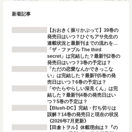
者…【最新刊】7
を…【最新刊】
刊】13巻の発売
巻の発売日､8巻
13巻の発売日､
日､14巻の発売日
新着記事
の発売日はい
14巻の発売日は
はいつ？完結し
つ？完結した？
いつ？完結し
た？
【おおきく振りかぶって】39巻の
た？
発売日はいつ？ひぐちアサ先生の
連載状況と最新刊までの流れを徹
底解説
「ザ・ファブル The third
secret」は完結した？最新刊2巻の
発売日はいつ？3巻の予定は？
「ただの恋愛なんかできっこな
い」は完結した？最新刊5巻の発
売日はいつ？6巻の予定は？
「やたらやらしい深見くん」は完
結した？最新刊4巻の発売日はい
つ？5巻の予定は？
【Blush-DC】完結・打ち切りは
誤解？14巻の発売日と現在の状況
《2026年7月更新》
【田倉トヲル】休載理由は？『の