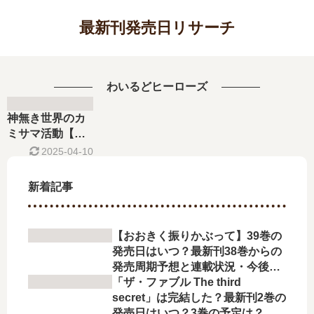
最新刊発売日リサーチ
わいるどヒーローズ
神無き世界のカ
ミサマ活動【最
新刊】11巻の発
2025-04-10
売日､12巻の発売
日はいつ？完結
新着記事
した？
【おおきく振りかぶって】39巻の
発売日はいつ？最新刊38巻からの
発売周期予想と連載状況・今後の
展開を徹底解説
「ザ・ファブル The third
secret」は完結した？最新刊2巻の
発売日はいつ？3巻の予定は？