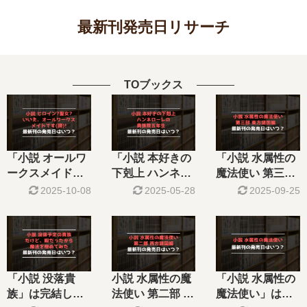
最新刊発売日リサーチ
TOブックス
「小説 オールワ
「小説 本好きの
「小説 水属性の
ークスメイド」
下剋上 ハンネロ
魔法使い 第三部
は完結した？最
ーレの貴族…」
東方諸国 …」は
2025-10-08
2025-05-28
2025-09-25
新刊8巻の発売日
は完結した？最
完結した？最新
はいつ？9巻の予
新刊2巻の発売日
刊4巻の発売日は
定は？
はいつ？3巻の予
いつ？
定は？
「小説 没落貴
小説 水属性の魔
「小説 水属性の
族」は完結し
法使い 第二部 西
魔法使い」は完