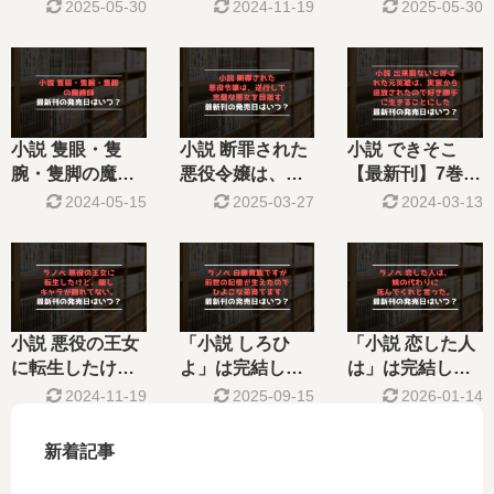
た？最新刊10巻
方諸国 …【最新
結した？最新刊8
2025-05-30
2024-11-19
2025-05-30
の発売日はい
刊】5巻の発売
巻の発売日はい
つ？
日､6巻の発売日
つ？続編の予定
はいつ？完結し
は？
た？
小説 隻眼・隻
小説 断罪された
小説 できそこ
腕・隻脚の魔術
悪役令嬢は、逆
【最新刊】7巻の
師【最新刊】3巻
行して完 …【最
発売日はいつ？
2024-05-15
2025-03-27
2024-03-13
の発売日､4巻の
新刊】8巻の発売
完結した？
発売日はいつ？
日､9巻の発売日
完結した？
はいつ？完結し
た？
小説 悪役の王女
「小説 しろひ
「小説 恋した人
に転生したけ
よ」は完結し
は」は完結し
ど、隠しキ …
た？最新刊16巻
た？最新刊9巻の
2024-11-19
2025-09-15
2026-01-14
【最新刊】8巻の
の発売日はい
発売日はいつ？
発売日､9巻の発
つ？
《2026年1月最
新着記事
売日はいつ？完
新版》
結した？