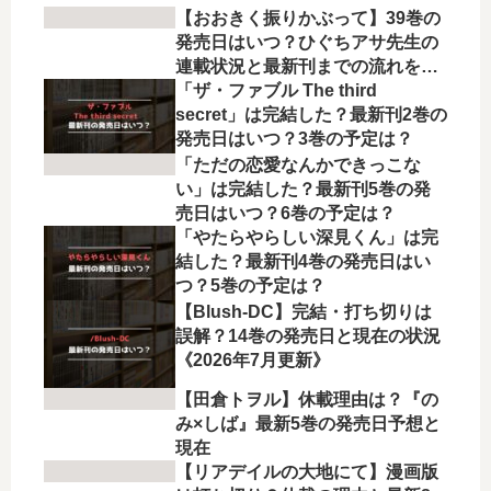
【おおきく振りかぶって】39巻の
発売日はいつ？ひぐちアサ先生の
連載状況と最新刊までの流れを徹
底解説
「ザ・ファブル The third
secret」は完結した？最新刊2巻の
発売日はいつ？3巻の予定は？
「ただの恋愛なんかできっこな
い」は完結した？最新刊5巻の発
売日はいつ？6巻の予定は？
「やたらやらしい深見くん」は完
結した？最新刊4巻の発売日はい
つ？5巻の予定は？
【Blush-DC】完結・打ち切りは
誤解？14巻の発売日と現在の状況
《2026年7月更新》
【田倉トヲル】休載理由は？『の
み×しば』最新5巻の発売日予想と
現在
【リアデイルの大地にて】漫画版