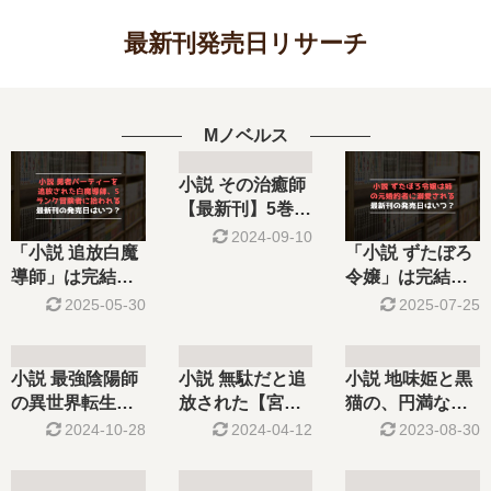
最新刊発売日リサーチ
Mノベルス
小説 その治癒師
【最新刊】5巻の
発売日はいつ？
2024-09-10
「小説 追放白魔
「小説 ずたぼろ
完結した？
導師」は完結し
令嬢」は完結し
た？最新刊6巻の
た？最新刊3巻の
2025-05-30
2025-07-25
発売日はいつ？
発売日はいつ？
小説 最強陰陽師
小説 無駄だと追
小説 地味姫と黒
の異世界転生記
放された【宮廷
猫の、円満な婚
【最新刊】8巻の
獣医】【最新
約破棄【最新
2024-10-28
2024-04-12
2023-08-30
発売日､9巻の発
刊】3巻の発売日
刊】3巻の発売日
売日はいつ？完
はいつ？完結し
はいつ？完結し