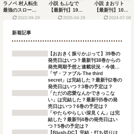
結した？
た？
た？
ラノベ 村人転生
小説 もふなで
小説 まおリト
最強のスローラ
【最新刊】19巻
【最新刊】10巻
イフ【最新刊】
の発売日､20巻の
の発売日､11巻の
2022-09-29
2025-04-29
2024-07-08
14巻の発売日予
発売日はいつ？
発売日はいつ？
想、続編の予定
完結した？
完結した？
新着記事
は？
【おおきく振りかぶって】39巻の
発売日はいつ？最新刊38巻からの
発売周期予想と連載状況・今後の
展開を徹底解説
「ザ・ファブル The third
secret」は完結した？最新刊2巻の
発売日はいつ？3巻の予定は？
「ただの恋愛なんかできっこな
い」は完結した？最新刊5巻の発
売日はいつ？6巻の予定は？
「やたらやらしい深見くん」は完
結した？最新刊4巻の発売日はい
つ？5巻の予定は？
【Blush-DC】完結・打ち切りは