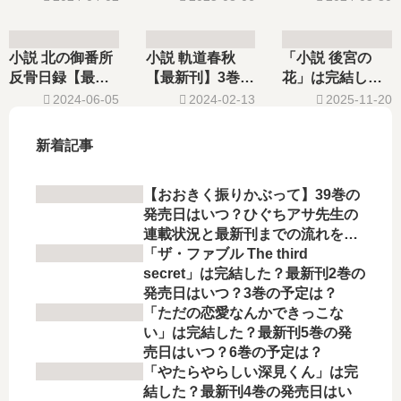
刊】9巻の発売日
の発売日はい
新刊】6巻の発売
はいつ？完結し
つ？
日はいつ？完結
た？
した？
小説 北の御番所
小説 軌道春秋
「小説 後宮の
反骨日録【最新
【最新刊】3巻の
花」は完結し
刊】11巻の発売
発売日はいつ？
た？最新刊14巻
2024-06-05
2024-02-13
2025-11-20
日､12巻の発売日
完結した？
の発売日はい
はいつ？完結し
つ？
新着記事
た？
【おおきく振りかぶって】39巻の
発売日はいつ？ひぐちアサ先生の
連載状況と最新刊までの流れを徹
底解説
「ザ・ファブル The third
secret」は完結した？最新刊2巻の
発売日はいつ？3巻の予定は？
「ただの恋愛なんかできっこな
い」は完結した？最新刊5巻の発
売日はいつ？6巻の予定は？
「やたらやらしい深見くん」は完
結した？最新刊4巻の発売日はい