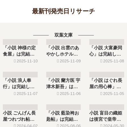
最新刊発売日リサーチ
双葉文庫
「小説 神様の定
「小説 出雲のあ
「小説 大富豪同
食屋」は完結し
やかしホテルに
心」は完結し
た？最新刊6巻の
就職します」は
た？最新刊32巻
2025-11-10
2025-11-09
2025-11-08
発売日はいつ？
完結した？最新
の発売日はい
刊18巻の発売日
つ？
はいつ？
「小説 浪人奉
「小説 蘭方医 宇
「小説 はぐれ長
行」は完結し
津木新吾」は完
屋の用心棒」は
た？最新刊16巻
結した？最新刊
完結した？最新
2025-11-07
2025-11-06
2025-11-05
の発売日はい
17巻の発売日は
刊54巻の発売日
つ？
いつ？
はいつ？
小説 ごんげん長
「小説 藍染袴お
小説 盲目の織姫
屋つれづれ帖シ
匙帖」は完結し
は後宮で皇帝と
リーズ【最新
た？最新刊15巻
の恋を紡 …【最
2024-04-02
2025-08-06
2024-05-30