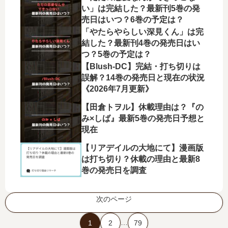
い」は完結した？最新刊5巻の発
売日はいつ？6巻の予定は？
「やたらやらしい深見くん」は完
結した？最新刊4巻の発売日はい
つ？5巻の予定は？
【Blush-DC】完結・打ち切りは
誤解？14巻の発売日と現在の状況
《2026年7月更新》
【田倉トヲル】休載理由は？『の
み×しば』最新5巻の発売日予想と
現在
【リアデイルの大地にて】漫画版
は打ち切り？休載の理由と最新8
巻の発売日を調査
次のページ
…
1
2
79