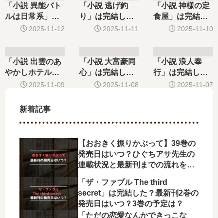
は？
「小説 異能バト
「小説 逃げ釣
「小説 神様の定
ルは日常系」は
り」は完結し
食屋」は完結し
完結した？最新
た？最新刊6巻の
た？最新刊6巻の
2025-11-12
2025-11-11
2025-11-10
刊14巻の発売日
発売日はいつ？7
発売日はいつ？
はいつ？続編の
巻の予定は？
予定は？
「小説 出雲のあ
「小説 大富豪同
「小説 浪人奉
やかしホテルに
心」は完結し
行」は完結し
就職します」は
た？最新刊32巻
た？最新刊16巻
2025-11-09
2025-11-08
2025-11-07
完結した？最新
の発売日はい
の発売日はい
刊18巻の発売日
つ？
つ？
新着記事
はいつ？
【おおきく振りかぶって】39巻の
発売日はいつ？ひぐちアサ先生の
連載状況と最新刊までの流れを徹
底解説
「ザ・ファブル The third
secret」は完結した？最新刊2巻の
発売日はいつ？3巻の予定は？
「ただの恋愛なんかできっこな