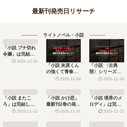
最新刊発売日リサーチ
ライトノベル・小説
「小説 ブチ切れ
令嬢」は完結し
た？最新刊8巻の
2025-12-31
「小説 灰原くん
「小説 〈古典
発売日はいつ？
の強くて青春ニ
部〉シリーズ」
ューゲーム」は
は完結した？最
2025-12-04
2025-11-26
完結した？最新
新刊4巻の発売日
刊10巻の発売日
はいつ？
はいつ？
「小説 またこ
「小説 かけ恋」
「小説 境界のメ
ろ」は完結し
最新刊2巻の発売
ロディ」は完結
た？最新刊6巻の
日はいつ？
した？最新刊2巻
2025-11-22
2025-11-21
2025-11-21
発売日はいつ？7
の発売日はい
巻の予定は？
つ？3巻の予定