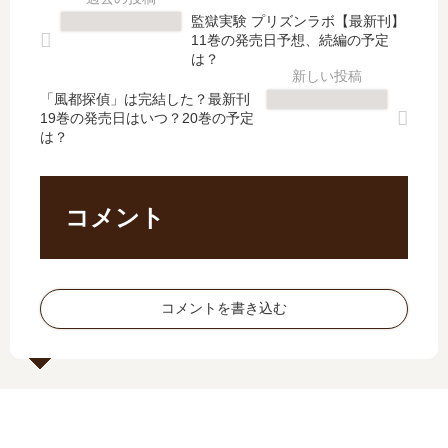
で
【
は
16
監獄実験 プリズンラボ【最新刊】
完
最
完
巻
11巻の発売日予想、続編の予定
結
新
結
の
は？
？
刊
し
発
第
】
「風都探偵」は完結した？最新刊
た
売
19巻の発売日はいつ？20巻の予定
3
6
？
日
は？
シ
巻
最
は
ー
の
新
い
ズ
発
刊
つ
ン
売
23
？
コメント
へ
日､
巻
完
と
7
の
結
続
巻
発
し
く
の
売
た
コメントを書き込む
壮
発
日
？
大
売
は
続
な
日
い
編
物
は
つ
の
語
い
？
予
の
つ
24
定