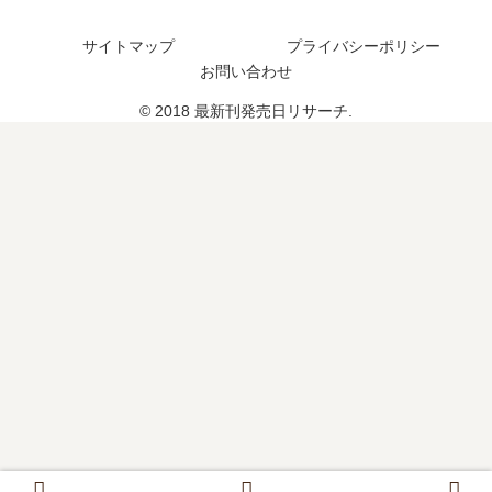
全
？
巻
は
貌
完
の
？
サイトマップ
プライバシーポリシー
結
予
お問い合わせ
し
定
た
は
© 2018 最新刊発売日リサーチ.
？
？