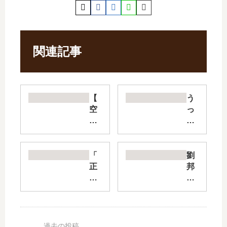
関連記事
【
う
空
っ
母
ち
い
ゃ
ぶ
れ
き
五
「
劉
】
所
正
邦
は
瓦
直
【
打
粘
不
最
ち
り
動
新
切
腰
産
刊
り
編
」
】