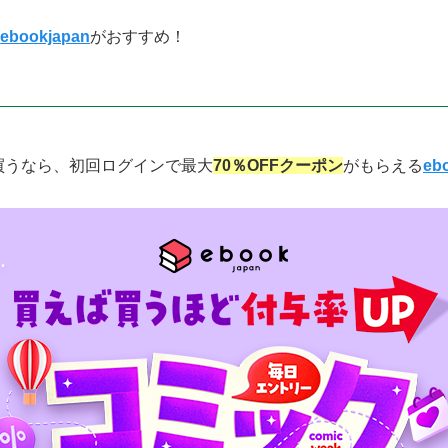
ら
ebookjapan
がおすすめ！
買うなら、初回ログインで最大
70％OFFクーポン
がもらえる
e