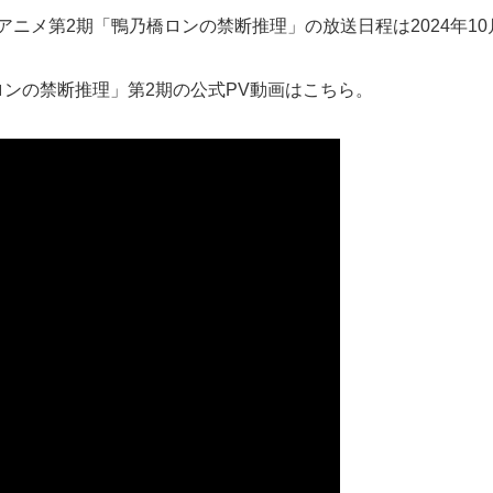
にてアニメ第2期「鴨乃橋ロンの禁断推理」の放送日程は2024年1
ロンの禁断推理」第2期の公式PV動画はこちら。