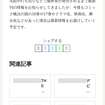
完結や打ち切りなどで最終巻が発売されるまで最新
刊の情報をお知らせしてきましたが、今後もコミッ
ク颯汰の国の16巻や17巻やドラマ化、映画化、舞
台化などがあった場合は最新情報をお届けしていく
予定です。
シェアする
関連記事
TH
デ
E
ビ
AL
ル
PI
マ
NE
ン