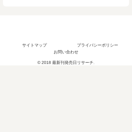
新
売
8
定
刊
日
巻
は
7
は
の
？
巻
い
発
の
つ
売
発
？
日
売
7
は
サイトマップ
プライバシーポリシー
日
巻
い
お問い合わせ
は
の
つ
い
予
© 2018 最新刊発売日リサーチ.
？
つ
定
完
？
は
結
？
し
た
？