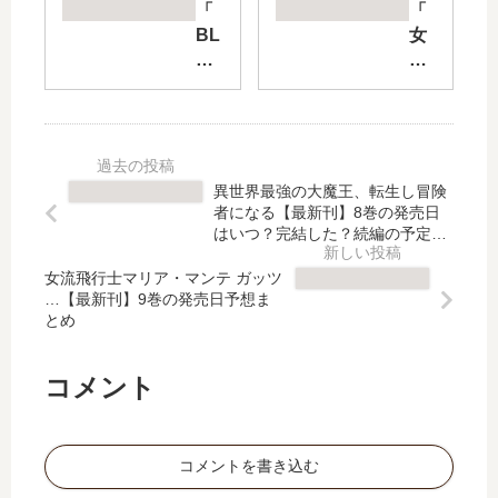
CL
サ
「
「
IM
ー
BL
女
BE
ガ
UE
神
R
【
GI
の
単
最
AN
標
独
新
T
的
登
刊
M
」
攀
】
O
は
異世界最強の大魔王、転生し冒険
者
14
ME
完
者になる【最新刊】8巻の発売日
・
巻
NT
結
はいつ？完結した？続編の予定
山
の
U
は？
し
野
発
女流飛行士マリア・マンテ ガッツ
M
た
…【最新刊】9巻の発売日予想ま
井
売
」
？
とめ
泰
日
は
最
史
予
完
新
…
想
結
刊
コメント
【
、
し
6
最
続
た
巻
新
編
？
の
コメントを書き込む
刊
の
最
発
】
予