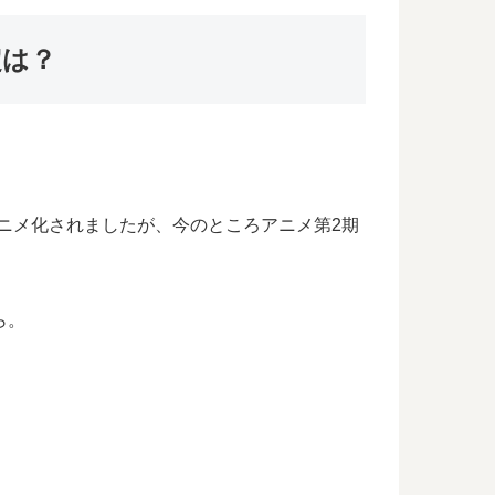
定は？
てアニメ化されましたが、今のところアニメ第2期
ら。