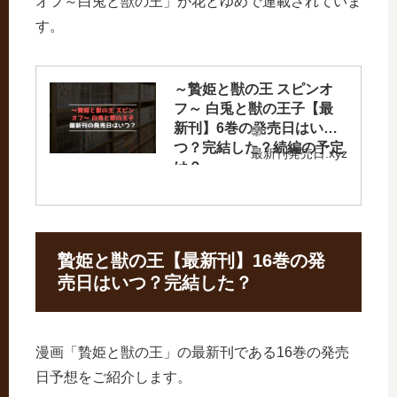
オフ～白兎と獣の王」が花とゆめで連載されていま
す。
～贄姫と獣の王 スピンオ
フ～ 白兎と獣の王子【最
新刊】6巻の発売日はい
つ？完結した？続編の予定
最新刊発売日.xyz
は？
贄姫と獣の王【最新刊】16巻の発
売日はいつ？完結した？
漫画「贄姫と獣の王」の最新刊である16巻の発売
日予想をご紹介します。