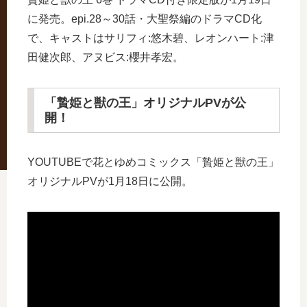
に発売。epi.28～30話・大聖祭編のドラマCD化
で、キャストはサリフィ:悠木碧、レオンハート:津
田健次郎、アヌビス:櫻井孝宏。
「贄姫と獣の王」オリジナルPVが公
開！
YOUTUBEで花とゆめコミックス「贄姫と獣の王」
オリジナルPVが1月18日に公開。