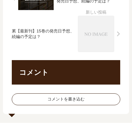
発売日予想、続編の予定は？
発
【
想
で
売
最
、
発
日
新
続
売
予
刊
編
さ
想
】
の
れ
累【最新刊】15巻の発売日予想、
、
6
予
た
続編の予定は？
続
巻
定
？
編
の
は
の
発
？
予
売
定
日
コメント
は
予
？
想
、
続
コメントを書き込む
編
の
予
定
は
？