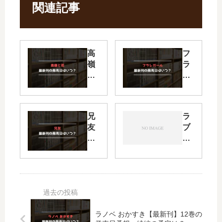
関連記事
高
フ
嶺
ラ
と
レ
花
ガ
【
ー
最
ル
兄
ラ
新
の
友
ブ
刊
続
【
・
】
編
最
ミ
19
は
新
ー
巻
い
刊
・
の
つ
】
ぽ
発
？
11
ん
売
何
巻
ぽ
日
巻
ラノベ おかすき【最新刊】12巻の
の
こ!
予
ま