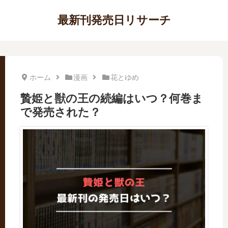
最新刊発売日リサーチ
ホーム
漫画
花とゆめ
贄姫と獣の王の続編はいつ？何巻ま
で発売された？