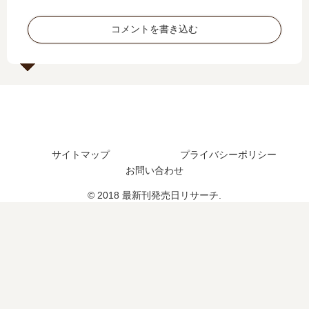
？
続
の
は
完
編
発
い
コメントを書き込む
結
の
売
つ
し
予
日
？
た
定
は
完
？
は
い
結
続
？
つ
し
編
？
た
の
完
？
予
結
サイトマップ
プライバシーポリシー
定
し
は
お問い合わせ
た
？
？
© 2018 最新刊発売日リサーチ.