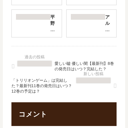
と
【
し
最
ゅ
新
平
ア
ん
刊
野
ル
く
】
と
ネ
ん
15
鍵
の
【
巻
浦
事
最
の
【
件
新
発
最
簿
刊
売
新
【
愛しい嘘 優しい闇【最新刊】8巻
】
日
刊
最
の発売日はいつ？完結した？
8
は
】
新
巻
い
5
刊
「トリリオンゲーム」は完結し
の
つ
た？最新刊11巻の発売日はいつ？
巻
】
12巻の予定は？
発
？
の
5
売
完
発
巻
日
結
売
の
は
し
日､
発
コメント
い
た
6
売
つ
？
巻
日