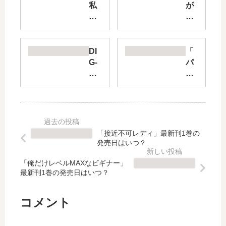
私
が
の
下
夫
り
と
た
結
ら
DI
「
婚
僕
G-
パ
し
ら
RO
ー
て
は
CK
フ
」
番
-
ェ
最
【
no
ク
新
最
bo
ト
刊
新
rd
プ
「接近不可レディ」最新刊1巻の
1
刊
er-
ロ
発売日はいつ？
巻
】
【
ポ
の
4
最
ー
「俺だけレベルMAXなビギナー」
発
巻
最新刊1巻の発売日はいつ？
新
ズ
売
の
刊
」
日
発
】
最
コメント
は
売
6
新
い
日
巻
刊