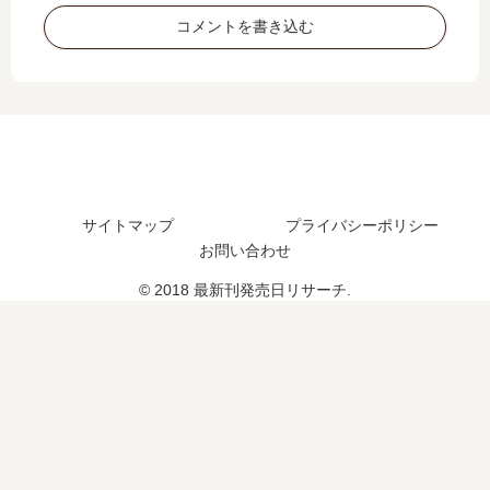
つ
は
の
2
？
い
コメントを書き込む
発
巻
つ
売
の
？
日
発
完
は
売
結
い
日
し
つ
は
た
？
い
？
完
つ
結
？
サイトマップ
プライバシーポリシー
し
お問い合わせ
た
© 2018 最新刊発売日リサーチ.
？