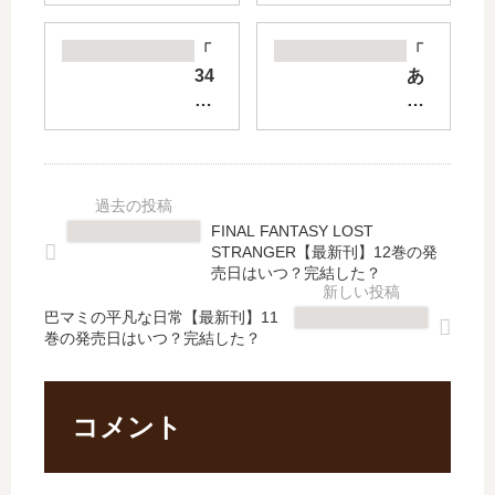
ら
ネ
ゆ
に
「
「
ら
ち
34
あ
紀
に
1
そ
行
ち
戦
こ
」
」
闘
で
は
は
団
は
完
完
」
た
結
結
最
ら
FINAL FANTASY LOST
し
し
新
く
STRANGER【最新刊】12巻の発
た
た
刊
ム
売日はいつ？完結した？
？
？
2
ス
最
最
巴マミの平凡な日常【最新刊】11
巻
ブ
巻の発売日はいつ？完結した？
新
新
の
さ
刊
刊
発
ん
3
3
売
」
巻
巻
日
は
コメント
の
の
は
完
発
発
い
結
売
売
つ
し