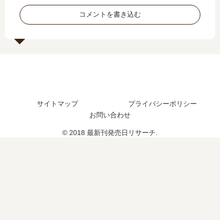
日
日
？
た
コメントを書き込む
は
は
？
い
い
最
つ
つ
新
？
？
刊
8
巻
の
発
サイトマップ
プライバシーポリシー
売
お問い合わせ
日
は
© 2018 最新刊発売日リサーチ.
い
つ
？
続
編
の
予
定