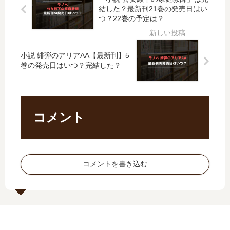
た
ー
女
た
結した？最新刊21巻の発売日はい
?
外
が
？
つ？22巻の予定は？
」
伝:
し
最
は
イ
た
新
完
ヤ
い
刊
小説 緋弾のアリアAA【最新刊】5
結
ー
。
4
巻の発売日はいつ？完結した？
し
ワ
」
巻
た
ン
は
の
？
」
完
発
最
は
結
売
コメント
新
完
し
日
刊
結
た
は
3
し
？
い
巻
た
最
つ
の
？
コメントを書き込む
新
？
発
最
刊
続
売
新
5
編
日
刊
巻
の
は
14
の
予
い
巻
発
定
つ
の