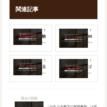
関連記事
「
「
騎
86
士
-エ
団
イ
長
テ
の
ィ
「
「
エ
シ
玉
ゴ
ル
ッ
川
ブ
フ
ク
さ
リ
さ
ス-
ん
ン
ん
」
出
ス
だ
は
て
レ
っ
完
ま
イ
て
結
し
ヤ
乙
し
「小説 公女殿下の家庭教師」は完