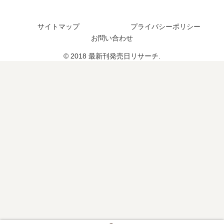
売
は
？
発
日
？
4
売
は
サイトマップ
プライバシーポリシー
巻
日
い
お問い合わせ
の
は
つ
予
い
© 2018 最新刊発売日リサーチ.
？
定
つ
は
？
？
15
巻
の
予
定
は
？