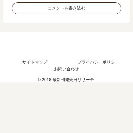
の
、
】
巻
コメントを書き込む
発
続
6
の
売
編
巻
発
日
の
の
売
予
予
発
日､
想
定
売
24
、
は
日､
巻
続
？
7
の
編
巻
発
の
サイトマップ
プライバシーポリシー
の
売
予
お問い合わせ
発
日
定
売
予
© 2018 最新刊発売日リサーチ.
は
日
想
？
は
ま
い
と
つ
め
？
完
結
し