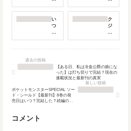
の
た
ム
学
サ
園
い
ク
シ
道
つ
ジ
サ
中
か
ラ
イ
記
死
の
レ
F
ぬ
子
ン
【
な
ら
ト
最
ら
は
ブ
新
絵
砂
【ある日、私は冷血公爵の娘にな
ラ
刊
を
上
った】は打ち切りで完結？現在の
ッ
】
売
に
連載状況と最新刊の真実
ク
15
っ
歌
【
巻
ポケットモンスターSPECIAL ソー
て
う
ド・シールド【最新刊】8巻の発
最
の
か
【
売日はいつ？完結した？続編の予
新
発
ら
最
定は？
刊
売
【
新
】
日
最
刊
コメント
16
予
新
】
巻
想
刊
23