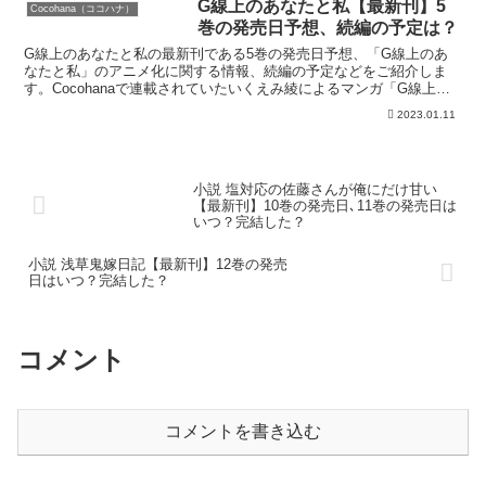
G線上のあなたと私【最新刊】5
Cocohana（ココハナ）
巻の発売日予想、続編の予定は？
G線上のあなたと私の最新刊である5巻の発売日予想、「G線上のあ
なたと私」のアニメ化に関する情報、続編の予定などをご紹介しま
す。Cocohanaで連載されていたいくえみ綾によるマンガ「G線上の
あなたと私」の最新刊の発売日はこちら！漫画「G線上...
2023.01.11
小説 塩対応の佐藤さんが俺にだけ甘い
【最新刊】10巻の発売日､11巻の発売日は
いつ？完結した？
小説 浅草鬼嫁日記【最新刊】12巻の発売
日はいつ？完結した？
コメント
コメントを書き込む