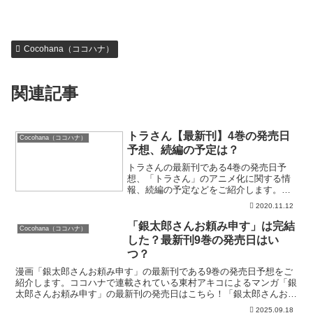
Cocohana（ココハナ）
関連記事
トラさん【最新刊】4巻の発売日
Cocohana（ココハナ）
予想、続編の予定は？
トラさんの最新刊である4巻の発売日予
想、「トラさん」のアニメ化に関する情
報、続編の予定などをご紹介します。
Cocohanaで連載されていた板羽皆による
2020.11.12
転生漫画「トラさん」の最新刊の発売日
はこちら！漫画「トラさん」4巻の発売日
「銀太郎さんお頼み申す」は完結
Cocohana（ココハナ）
はいつ？「トラさ...
した？最新刊9巻の発売日はい
つ？
漫画「銀太郎さんお頼み申す」の最新刊である9巻の発売日予想をご
紹介します。ココハナで連載されている東村アキコによるマンガ「銀
太郎さんお頼み申す」の最新刊の発売日はこちら！「銀太郎さんお頼
み申す」を今すぐ読む！無料登録で70%OFFクーポンが...
2025.09.18