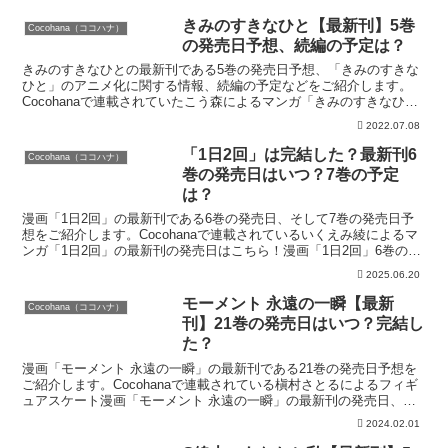
きみのすきなひと【最新刊】5巻
Cocohana（ココハナ）
の発売日予想、続編の予定は？
きみのすきなひとの最新刊である5巻の発売日予想、「きみのすきな
ひと」のアニメ化に関する情報、続編の予定などをご紹介します。
Cocohanaで連載されていたこう森によるマンガ「きみのすきなひ
と」の最新刊の発売日はこちら！漫画「きみのすきなひと...
2022.07.08
「1日2回」は完結した？最新刊6
Cocohana（ココハナ）
巻の発売日はいつ？7巻の予定
は？
漫画「1日2回」の最新刊である6巻の発売日、そして7巻の発売日予
想をご紹介します。Cocohanaで連載されているいくえみ綾によるマ
ンガ「1日2回」の最新刊の発売日はこちら！漫画「1日2回」6巻の発
売日はいつ？コミック「1日2回」の5巻は2...
2025.06.20
モーメント 永遠の一瞬【最新
Cocohana（ココハナ）
刊】21巻の発売日はいつ？完結し
た？
漫画「モーメント 永遠の一瞬」の最新刊である21巻の発売日予想を
ご紹介します。Cocohanaで連載されている槇村さとるによるフィギ
ュアスケート漫画「モーメント 永遠の一瞬」の最新刊の発売日、全
巻お得に買う方法はこちら！漫画「モーメント 永...
2024.02.01