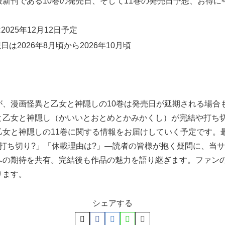
新刊である10巻の発売日、そして11巻の発売日予想、お得
025年12月12日予定
は2026年8月頃から2026年10月頃
が、漫画怪異と乙女と神隠しの10巻は発売日が延期される場合
と乙女と神隠し（かいいとおとめとかみかくし）が完結や打ち
乙女と神隠しの11巻に関する情報をお届けしていく予定です。
打ち切り?」「休載理由は?」―読者の皆様が抱く疑問に、当
への期待を共有。完結後も作品の魅力を語り継ぎます。ファン
ります。
シェアする