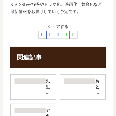
くんの8巻や9巻やドラマ化、映画化、舞台化など
最新情報をお届けしていく予定です。
シェアする
関連記事
先
お
生
と
の
な
お
り
と
コ
り
ン
デ
よ
プ