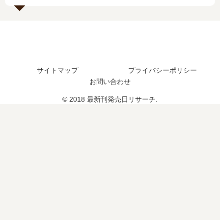
？
日
完
続
予
結
編
想
し
の
ま
た
予
と
？
定
め
続
サイトマップ
プライバシーポリシー
は
編
？
お問い合わせ
の
予
© 2018 最新刊発売日リサーチ.
定
は
？