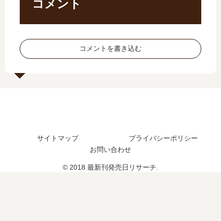
て
【
コメント
刊
結
完
最
8
し
…
新
巻
た
【
刊
の
？
最
】
コメントを書き込む
発
新
7
売
刊
巻
日
】
の
は
8
発
い
巻
売
つ
の
日
？
発
予
9
売
想
サイトマップ
プライバシーポリシー
巻
日､
、
お問い合わせ
の
9
続
予
巻
編
© 2018 最新刊発売日リサーチ.
定
の
の
は
発
予
？
売
定
日
は
は
？