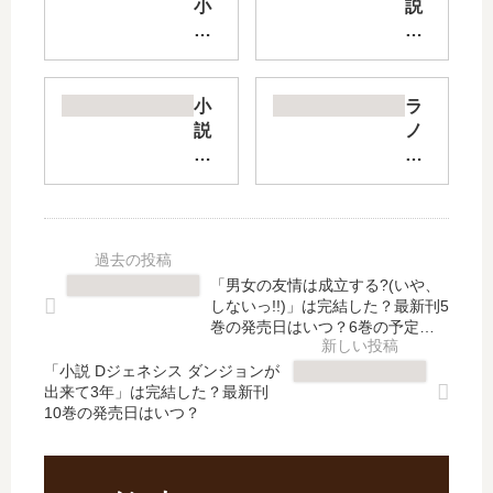
小
説
説
で
オ
き
ー
そ
ル
こ
小
ラ
ワ
【
説
ノ
ー
最
断
ベ
ク
新
罪
悪
ス
刊
さ
役
メ
】
れ
令
イ
7
た
嬢
ド
巻
悪
で
「男女の友情は成立する?(いや、
」
の
役
す
しないっ!!)」は完結した？最新刊5
は
発
令
が
巻の発売日はいつ？6巻の予定
完
売
嬢
は？
攻
結
日
「小説 Dジェネシス ダンジョンが
は
略
出来て3年」は完結した？最新刊
し
は
、
対
10巻の発売日はいつ？
た
い
逆
象
？
つ
行
の
最
？
し
…
新
完