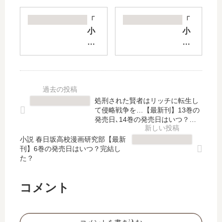
清
【
陰
最
「
「
高
新
小
小
校
刊
説
説
男
】
捨
地
子
3
て
面
バ
巻
ら
師
レ
の
れ
た
ー
発
た
ち
処刑された賢者はリッチに転生し
部
売
皇
」
て侵略戦争を…【最新刊】13巻の
【
日
妃
は
発売日､14巻の発売日はいつ？完
最
は
」
結した？
完
新
い
小説 春日坂高校漫画研究部【最新
最
結
刊】6巻の発売日はいつ？完結し
刊
つ
新
し
た？
】
？
刊
た
5
完
2
？
巻
結
巻
最
コメント
の
し
の
新
発
た
発
刊
売
？
売
3