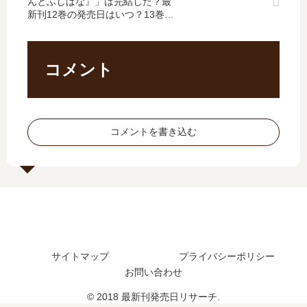
ー
は
んとふしばな』」は完結した？最
新
最
新刊12巻の発売日はいつ？13巻の
ズ
完
刊
新
予定は？
【
結
】
刊
最
し
5
2
新
た
巻
巻
コメント
刊
？
の
の
】
最
発
発
7
新
売
売
巻
刊
日
日
コメントを書き込む
の
4
は
は
発
巻
い
い
売
の
つ
つ
日
発
？
？
は
売
完
い
日
結
つ
は
し
？
い
た
サイトマップ
プライバシーポリシー
完
つ
？
結
？
お問い合わせ
し
続
© 2018 最新刊発売日リサーチ.
た
編