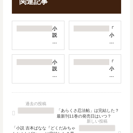
関連記事
小
「
説
小
コ
説
ー
謎
ヒ
解
ー
き
小
「
が
は
説
小
冷
デ
殺
説
め
ィ
し
捨
な
ナ
屋
て
い
ー
シ
ら
う
の
リ
れ
ち
あ
ー
た
「あらくさ忍法帖」は完結した？
に
と
ズ
皇
最新刊11巻の発売日はいつ？
シ
で
【
妃
リ
」
最
」
「小説 吉本ばなな『どくだみちゃ