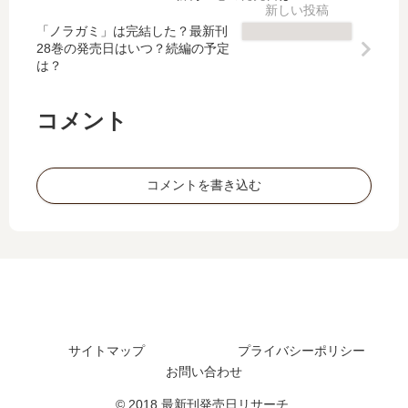
刊
匠
刊
刊
】
の
】
】
「ノラガミ」は完結した？最新刊
7
記
28巻の発売日はいつ？続編の予定
9
3
は？
巻
憶-
巻
巻
の
【
の
の
発
最
発
発
コメント
売
新
売
売
日
刊
日
日､
は
】
は
4
コメントを書き込む
い
11
い
巻
つ
巻
つ
の
？
の
？
発
完
発
完
売
結
売
結
日
し
日
し
は
た
は
た
い
？
い
？
つ
つ
続
？
サイトマップ
プライバシーポリシー
？
編
完
お問い合わせ
完
の
結
© 2018 最新刊発売日リサーチ.
結