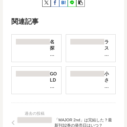
関連記事
名
ラ
探
ス
偵
ト
コ
カ
ナ
ル
ン
テ-
GO
小
ゼ
法
LD
さ
ロ
獣
EN
い
の
医
SP
僕
日
学
IR
の
常
者
AL
春
【
当
【
【
最
麻
最
最
「MAJOR 2nd」は完結した？最
新
健
新
新
新刊32巻の発売日はいつ？