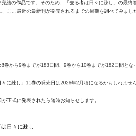
未完結の作品です。そのため、「去る者は日々に疎し」の最終
に、ここ最近の最新刊が発売されるまでの周期を調べてみまし
巻から9巻までが183日間、9巻から10巻までが182日間とな
々に疎し」11巻の発売日は2026年2月頃になるかもしれませ
日が正式に発表されたら随時お知らせします。
者は日々に疎し