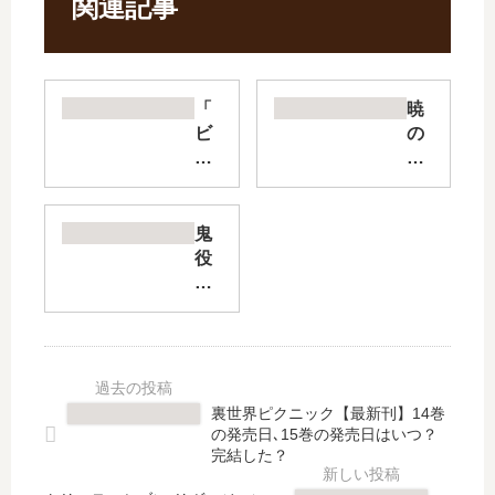
関連記事
「
暁
ビ
の
ジ
犬
ャ
【
の
最
女
新
鬼
王
刊
役
」
】
【
は
7
最
完
巻
新
結
の
刊
し
発
】
た
売
24
裏世界ピクニック【最新刊】14巻
？
日
巻
の発売日､15巻の発売日はいつ？
最
は
の
完結した？
新
い
発