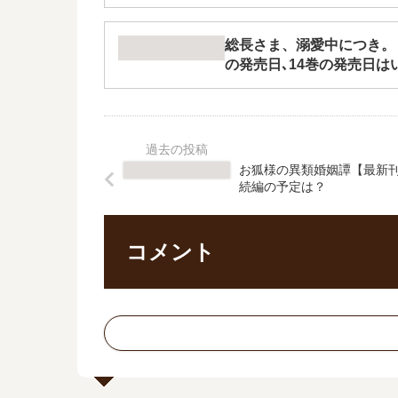
総長さま、溺愛中につき。
の発売日､14巻の発売日は
お狐様の異類婚姻譚【最新
続編の予定は？
コメント