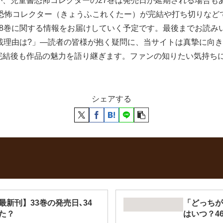
が、児童書恐怖コレクターの27巻は発売日が延期される場合も
 恐怖コレクター（きょうふこれくたー）が完結や打ち切りなど
28巻に関する情報をお届けしていく予定です。最後までお読み
載理由は?」―読者の皆様が抱く疑問に、当サイトは真摯に向
完結後も作品の魅力を語り継ぎます。ファンの知りたい気持ち
シェアする
新刊】33巻の発売日､34
「どっちが
た？
はいつ？4