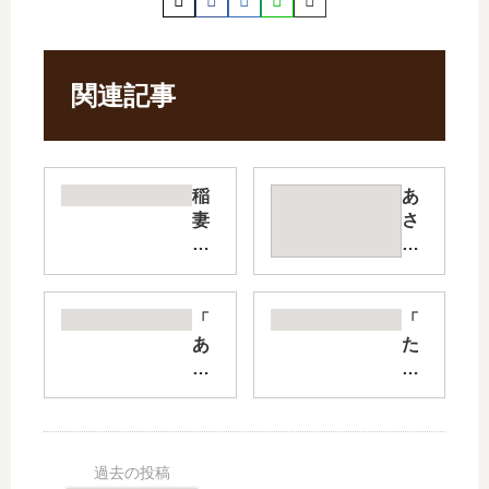
関連記事
稲
あ
妻
さ
と
ひ
ロ
先
マ
輩
ン
の
「
「
ス
お
あ
た
【
気
の
ま
最
に
子
ら
新
い
の
な
刊
り
子
い
】
【
ど
の
7
最
も
は