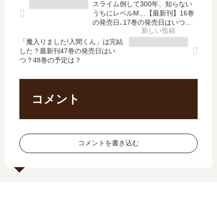
スライム倒して300年、知らない
巻
新
」
恋
うちにレベルM…【最新刊】16巻
の
刊
は
な
の発売日､17巻の発売日はいつ？
発
】
完
完結した？
の
売
8
「魔入りました!入間くん」は完結
結
か
日
巻
した？最新刊47巻の発売日はい
し
」
つ？48巻の予定は？
は
の
た
は
い
発
？
完
つ
売
最
結
？
日
新
し
コメント
完
予
刊
た
結
想
11
？
し
、
巻
最
た
続
の
新
コメントを書き込む
？
編
発
刊
の
売
6
予
日
巻
定
は
の
は
い
発
？
つ
売
？
日