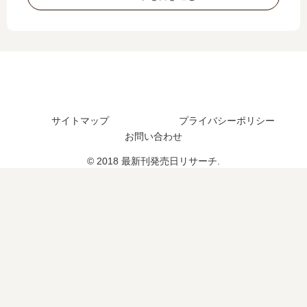
い
は
10
編
つ
い
巻
の
？
つ
の
予
続
？
発
定
編
完
売
は
の
結
日
？
予
し
は
定
た
い
サイトマップ
プライバシーポリシー
は
？
つ
お問い合わせ
？
？
© 2018 最新刊発売日リサーチ.
続
編
の
予
定
は
？