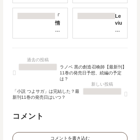
よ
輩
り
ノ
迅
推
「
Le
く!
薦
惰
viu
!】
【
性
s/e
は
最
67
st
完
新
パ
【
結
刊
ー
最
し
】
セ
新
た
11
ン
刊
ラノベ 黒の創造召喚師【最新刊】
？
巻
ト
】
11巻の発売日予想、続編の予定
最
の
」
11
は？
新
発
は
巻
刊
売
「小説 つよサガ」は完結した？最
完
の
新刊11巻の発売日はいつ？
13
日､
結
発
巻
12
し
売
の
巻
た
日
コメント
発
の
？
予
売
発
最
想
日
売
新
、
コメントを書き込む
は
日
刊
続