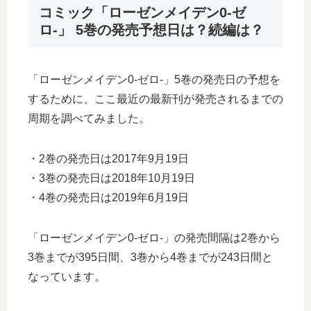
コミック「ローゼンメイデン0-ゼ
ロ-」 5巻の発売予想日は？続編は？
「ローゼンメイデン0-ゼロ-」5巻の発売日の予想を
するために、ここ最近の最新刊が発売されるまでの
周期を調べてみました。
・2巻の発売日は2017年9月19日
・3巻の発売日は2018年10月19日
・4巻の発売日は2019年6月19日
「ローゼンメイデン0-ゼロ-」の発売間隔は2巻から
3巻までが395日間、3巻から4巻までが243日間と
なっています。