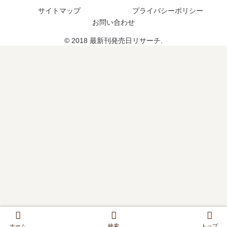
の
？
は
い
サイトマップ
プライバシーポリシー
発
い
つ
お問い合わせ
売
つ
？
日
© 2018 最新刊発売日リサーチ.
？
完
は
完
結
い
結
し
つ
し
た
？
た
？
完
？
結
し
た
？
ホーム
検索
トップ