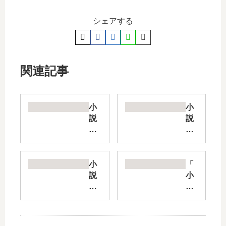
シェアする
関連記事
小
小
説
説
あ
現
た
実
し
主
は
義
小
「
星
勇
説
小
間
者
月
説
国
の
50
星
家
王
万
間
の
国
も
国