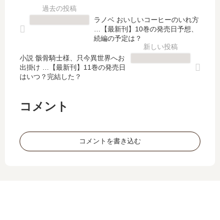
英
再
ら
家
雄
建
っ
」
ラノベ おいしいコーヒーのいれ方
騎
記
て
は
…【最新刊】10巻の発売日予想、
士!
【
も
完
続編の予定は？
【
最
生
結
最
新
小説 骸骨騎士様、只今異世界へお
き
し
出掛け …【最新刊】11巻の発売日
新
刊
甲
た
はいつ？完結した？
刊
】
斐
？
】
20
の
最
4
巻
な
新
コメント
巻
の
い
刊
の
発
隣
12
発
売
…
巻
コメントを書き込む
売
日､
【
の
日､
21
最
発
5
巻
新
売
巻
の
刊
日
の
発
】
は
発
売
4
い
売
日
巻
つ
日
は