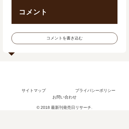
？
新
新
た
最
刊
刊
？
コメント
新
】
】
最
刊
17
4
新
5
巻
巻
刊
巻
の
の
15
コメントを書き込む
の
発
発
0
発
売
売
巻
売
日
日
の
日
予
は
発
は
想
い
売
い
ま
つ
日
つ
と
？
は
？
め
完
い
サイトマップ
プライバシーポリシー
結
つ
お問い合わせ
し
？
た
© 2018 最新刊発売日リサーチ.
？