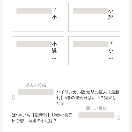
「
小
小
説
説
ア
八
ル
咫
ス
烏
ラ
小
「
シ
ー
説
小
リ
ン
ツ
説
ー
戦
ル
グ
ズ
記
ネ
イ
第
（
-風
ン
二
光
舞
サ
部
文
高
ー
バイリンガル版 進撃の巨人【最新
」
社
校
ガ
刊】5巻の発売日はいつ？完結し
は
文
弓
」
た？
完
庫
道
は
結
）
ばつ×いち【最新刊】12巻の発売
部-
完
日予想、続編の予定は？
し
【
【
結
た
最
最
し