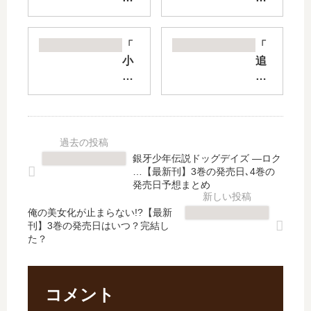
取
加
家
護
の
2
「
「
異
人
小
追
世
分
説
い
界
貰
い
出
旅
い
ず
さ
行
ま
れ
れ
記
し
最
た
【
た
強
万
銀牙少年伝説ドッグデイズ ―ロク
最
の
の
能
…【最新刊】3巻の発売日､4巻の
新
続
錬
職
発売日予想まとめ
刊
編
金
に
】
は
俺の美女化が止まらない!?【最新
術
新
刊】3巻の発売日はいつ？完結し
8
い
師
し
た？
巻
つ
?
い
の
？
」
人
発
何
は
生
売
巻
完
が
コメント
日､
ま
結
始