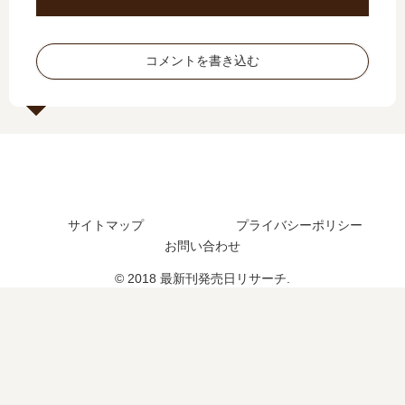
9
で
し
ま
巻
発
た
り
の
売
？
ま
コメントを書き込む
発
さ
最
し
売
れ
新
…
日
た
刊
」
は
？
18
は
い
巻
完
つ
の
結
？
発
し
完
売
た
サイトマップ
プライバシーポリシー
結
日
？
お問い合わせ
し
は
最
た
い
新
© 2018 最新刊発売日リサーチ.
？
つ
刊
？
11
19
巻
巻
の
の
発
予
売