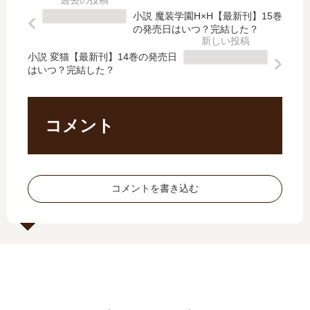
察
閣
」
得
小説 魔装学園H×H【最新刊】15巻
記
下
は
」
の発売日はいつ？完結した？
録
は
完
は
。
無
結
完
小説 変猫【最新刊】14巻の発売日
【
能
はいつ？完結した？
し
結
最
な
た
し
新
…
？
た
刊
【
最
？
コメント
】
最
新
最
5
新
刊
新
巻
刊
7
刊
の
】
巻
7
コメントを書き込む
発
4
の
巻
売
巻
発
の
日
の
売
発
は
発
日
売
い
売
は
日
つ
日､
い
は
？
5
つ
い
完
巻
？
つ