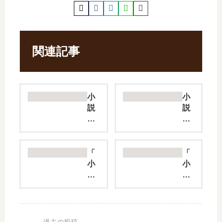
関連記事
小
小
説
説
自
聖
称
女
悪
の
役
姉
「
「
令
で
小
小
嬢
す
説
説
な
が
さ
継
妻
、
い
母
の
宰
ひ
の
観
相
と
心