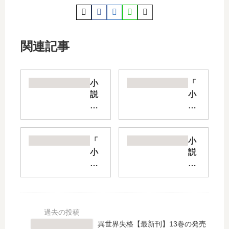
関連記事
小
「
説
小
変
説
サ
弱
ラ
キ
【
ャ
「
小
最
ラ
小
説
新
友
説
月
刊
崎
コ
と
】
く
ッ
ラ
8
ん
プ
イ
巻
」
ク
カ
の
は
ラ
と
異世界失格【最新刊】13巻の発売