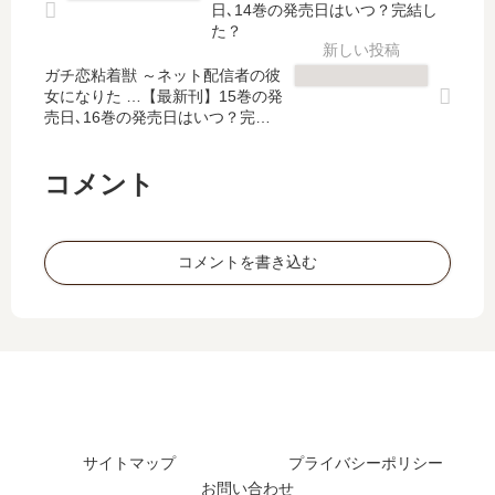
発
完
フ
吸
日､14巻の発売日はいつ？完結し
売
結
ト
血
た？
日､
し
」
姫
9
た
ガチ恋粘着獣 ～ネット配信者の彼
は
【
女になりた …【最新刊】15巻の発
巻
？
完
最
売日､16巻の発売日はいつ？完結
の
最
結
新
した？
発
新
し
刊
売
刊
た
】
コメント
日
12
？
8
は
巻
最
巻
い
の
新
の
コメントを書き込む
つ
発
刊
発
？
売
7
売
完
日
巻
日
結
は
の
は
し
い
発
い
た
つ
売
つ
？
？
日
？
は
完
サイトマップ
プライバシーポリシー
い
結
お問い合わせ
つ
し