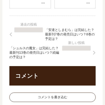
店
リ
新
説
シ
ー
心
疫
リ
ズ
霊
病
ー
【
探
神
ズ
最
偵
シ
【
新
八
リ
「安達としまむら」は完結した？
最
刊
雲
ー
最新刊7巻の発売日はいつ？8巻の
新
】
【
ズ
予定は？
刊
4
最
」
】
巻
「シュルスの魔女」は完結した？
新
は
最新刊13巻の発売日はいつ？続編
4
の
刊
完
の予定は？
巻
発
】
結
の
売
2
し
発
日
巻
た
売
は
の
？
コメント
日
い
発
最
は
つ
売
新
い
？
日
刊
つ
完
は
8
コメントを書き込む
？
結
い
巻
完
し