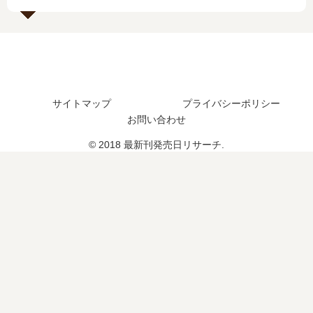
つ
の
結
た
？
発
し
？
完
売
た
結
日
？
し
は
た
い
？
つ
サイトマップ
プライバシーポリシー
？
お問い合わせ
© 2018 最新刊発売日リサーチ.