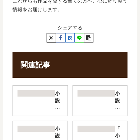
これからも作品を愛する全ての方へ、心に寄り添う
情報をお届けします。
シェアする
関連記事
小
小
説
説
ツ
昔
バ
ば
キ
な
文
し
小
「
具
シ
説
小