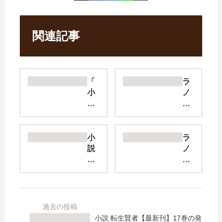
関連記事
「
ラ
小
ノ
説
ベ
公
お
女
か
殿
す
小
ラ
下
き
説
ノ
の
【
東
ベ
家
最
京
ゲ
庭
新
レ
ー
教
刊
イ
マ
師
】
ヴ
ー
」
12
ン
ズ!
小説 転生賢者【最新刊】17巻の発