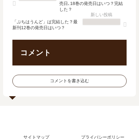
は
巻
ズ
【
売日､18巻の発売日はいつ？完結
完
の
EX
最
した？
結
発
【
新
し
売
「ぷちはうんど」は完結した？最
最
刊
新刊12巻の発売日はいつ？
た
日
新
】
？
予
刊
13
最
想
】
巻
新
、
5
の
コメント
刊
続
巻
発
21
編
の
売
巻
の
発
日
の
予
売
予
コメントを書き込む
発
定
日
想
売
は
は
、
日
？
い
続
は
つ
編
い
？
の
つ
完
予
？
結
定
22
し
は
サイトマップ
プライバシーポリシー
巻
た
？