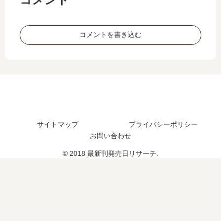
5
売
巻
日
巻
日
の
は
の
は
発
い
発
い
コメントを書き込む
売
つ
売
つ
日
？
日
？
は
完
は
い
結
い
つ
し
つ
？
た
？
完
？
完
結
結
サイトマップ
プライバシーポリシー
し
し
お問い合わせ
た
た
？
？
© 2018 最新刊発売日リサーチ.