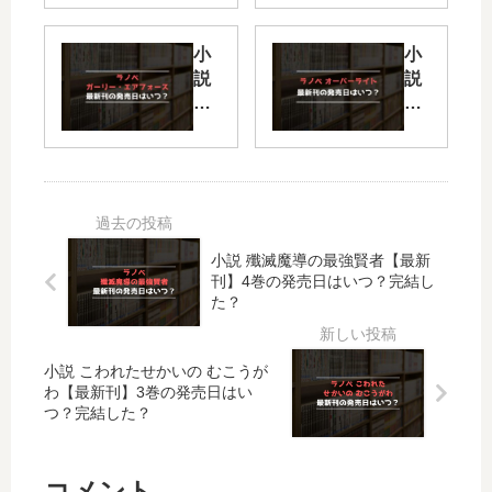
ク
ャ
ー
イ
小
小
デ
ン
説
説
レ
ポ
ガ
オ
ラ
ス
ー
ー
を
ト
リ
バ
甘
」
ー
ー
や
は
・
ラ
か
完
エ
イ
し
結
ア
ト
た
し
小説 殲滅魔導の最強賢者【最新
フ
【
ら
た
刊】4巻の発売日はいつ？完結し
ォ
最
、
？
た？
ー
新
ウ
最
ス
刊
…
新
【
】
小説 こわれたせかいの むこうが
【
刊
最
4
わ【最新刊】3巻の発売日はい
最
4
つ？完結した？
新
巻
新
巻
刊
の
刊
の
】
発
】
発
コメント
13
売