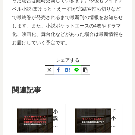
った場合は随時更新していきます。今後もライトノ
ベル小説 ぽけっと・えーす!が完結や打ち切りなど
で最終巻が発売されるまで最新刊の情報をお知らせ
します。また、小説ポケットエースの4巻やドラマ
化、映画化、舞台化などがあった場合は最新情報を
お届けしていく予定です。
シェアする
関連記事
小
「
説
小
隣
説
の
シ