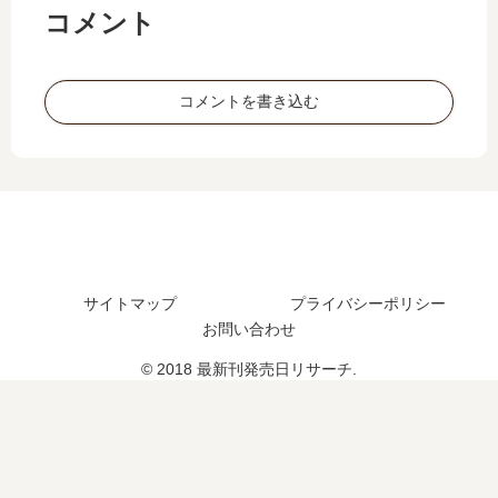
日
？
し
刊
コメント
は
完
た
】
い
結
？
5
つ
し
最
巻
コメントを書き込む
？
た
新
の
完
？
刊
発
結
続
5
売
し
編
巻
日
た
の
の
は
？
予
発
い
定
売
つ
は
日
？
？
は
完
サイトマップ
プライバシーポリシー
い
結
お問い合わせ
つ
し
© 2018 最新刊発売日リサーチ.
？
た
6
？
巻
の
予