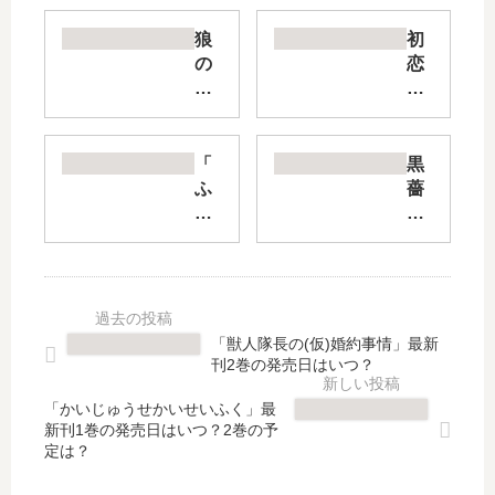
狼
初
の
恋
娘
の
【
世
最
界
新
【
「
黒
刊
最
ふ
薔
】
新
し
薇
6
刊
ぎ
ア
巻
】
遊
リ
の
16
戯
ス
発
巻
白
D.
売
の
虎
C.
「獣人隊長の(仮)婚約事情」最新
日､
発
仙
al
刊2巻の発売日はいつ？
7
売
記
fin
巻
日
」
e
「かいじゅうせかいせいふく」最
の
は
新刊1巻の発売日はいつ？2巻の予
は
【
定は？
発
い
完
最
売
つ
結
新