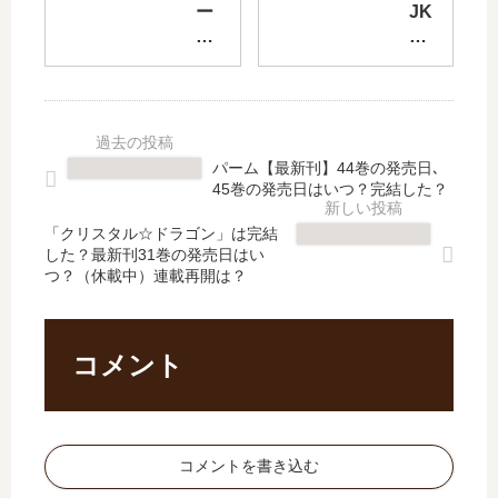
【
新
ー
JK
最
刊
ト
か
新
】
だ
ら
刊
5
け
や
】
巻
ど
り
5
の
ハ
直
巻
発
ロ
す
パーム【最新刊】44巻の発売日､
の
売
ワ
シ
45巻の発売日はいつ？完結した？
発
日
に
ル
売
は
い
バ
「クリスタル☆ドラゴン」は完結
日
い
した？最新刊31巻の発売日はい
っ
ー
つ？（休載中）連載再開は？
は
つ
た
プ
い
？
ら
ラ
つ
完
異
ン
？
結
世
」
コメント
完
し
界
は
結
た
に
完
し
？
つ
結
た
続
れ
し
コメントを書き込む
？
編
て
た
の