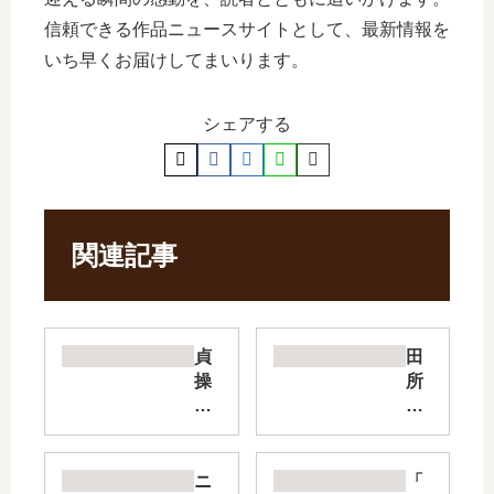
信頼できる作品ニュースサイトとして、最新情報を
いち早くお届けしてまいります。
シェアする
関連記事
貞
田
操
所
逆
さ
転
ん
世
【
界
最
ニ
「