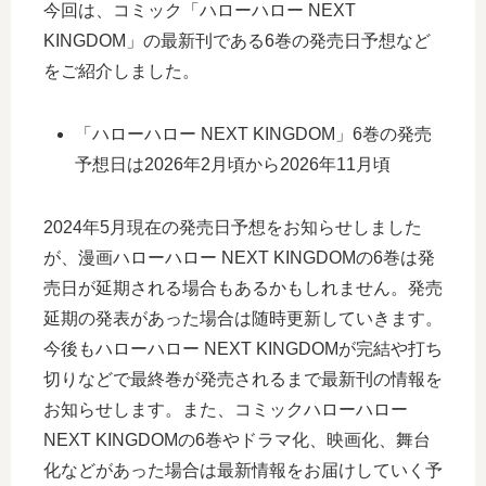
今回は、コミック「ハローハロー NEXT
KINGDOM」の最新刊である6巻の発売日予想など
をご紹介しました。
「ハローハロー NEXT KINGDOM」6巻の発売
予想日は2026年2月頃から2026年11月頃
2024年5月現在の発売日予想をお知らせしました
が、漫画ハローハロー NEXT KINGDOMの6巻は発
売日が延期される場合もあるかもしれません。発売
延期の発表があった場合は随時更新していきます。
今後もハローハロー NEXT KINGDOMが完結や打ち
切りなどで最終巻が発売されるまで最新刊の情報を
お知らせします。また、コミックハローハロー
NEXT KINGDOMの6巻やドラマ化、映画化、舞台
化などがあった場合は最新情報をお届けしていく予