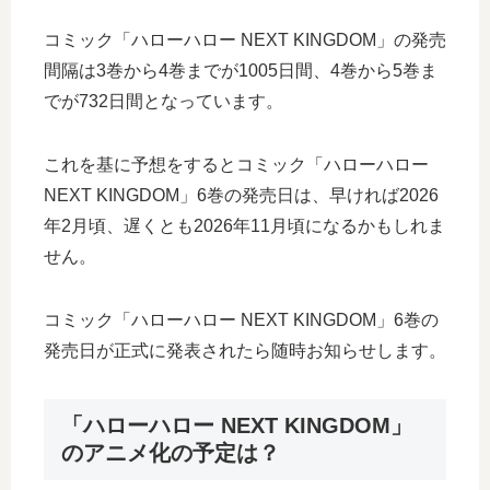
コミック「ハローハロー NEXT KINGDOM」の発売
間隔は3巻から4巻までが1005日間、4巻から5巻ま
でが732日間となっています。
これを基に予想をするとコミック「ハローハロー
NEXT KINGDOM」6巻の発売日は、早ければ2026
年2月頃、遅くとも2026年11月頃になるかもしれま
せん。
コミック「ハローハロー NEXT KINGDOM」6巻の
発売日が正式に発表されたら随時お知らせします。
「ハローハロー NEXT KINGDOM」
のアニメ化の予定は？