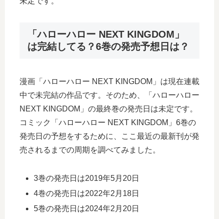
未定です。
「ハローハロー NEXT KINGDOM」
は完結してる？6巻の発売予想日は？
漫画「ハローハロー NEXT KINGDOM」は現在連載
中で未完結の作品です。そのため、「ハローハロー
NEXT KINGDOM」の最終巻の発売日は未定です。
コミック「ハローハロー NEXT KINGDOM」6巻の
発売日の予想をするために、ここ最近の最新刊が発
売されるまでの周期を調べてみました。
3巻の発売日は2019年5月20日
4巻の発売日は2022年2月18日
5巻の発売日は2024年2月20日