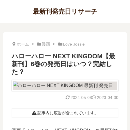
最新刊発売日リサーチ
ホーム
漫画
Love Jossie
ハローハロー NEXT KINGDOM【最
新刊】6巻の発売日はいつ？完結し
た？
2024-05-08
2023-04-30
記事内に広告が含まれています。