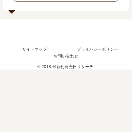
巻
日
日
発
の
は
は
売
発
い
い
日
売
つ
つ
は
日
？
？
い
は
完
20
つ
い
結
巻
？
つ
し
サイトマップ
プライバシーポリシー
の
完
？
た
予
結
お問い合わせ
完
？
定
し
© 2018 最新刊発売日リサーチ.
結
は
た
し
？
？
た
続
？
編
の
予
定
は
？