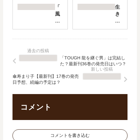
は
ん
「
生
明
か
風
き
日
ぁ
都
て
の
、
探
る
君
マ
偵
う
を
サ
」
ち
願
コ
は
に
う
ち
完
推
「TOUGH 龍を継ぐ男」は完結し
【
ゃ
結
し
た？最新刊36巻の発売日はいつ？
最
ん
し
て
新
【
た
く
傘寿まり子【最新刊】17巻の発売
刊
最
日予想、続編の予定は？
？
れ
】
新
最
【
5
刊
新
最
巻
】
刊
新
コメント
の
3
19
刊
発
巻
巻
】
売
の
の
5
日､
発
発
巻
コメントを書き込む
6
売
売
の